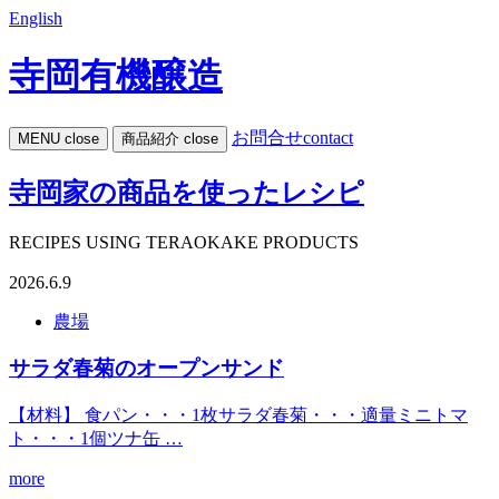
English
寺岡有機醸造
お問合せ
contact
MENU
close
商品紹介
close
寺岡家の商品を使ったレシピ
RECIPES USING TERAOKAKE PRODUCTS
2026.6.9
農場
サラダ春菊のオープンサンド
【材料】 食パン・・・1枚サラダ春菊・・・適量ミニトマ
ト・・・1個ツナ缶 …
more