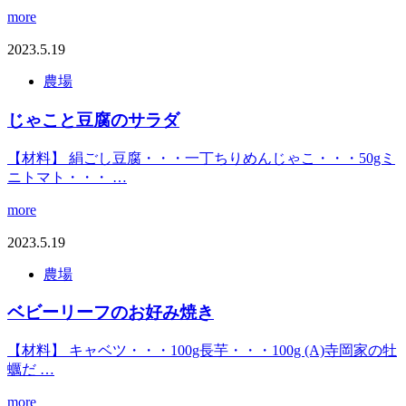
more
2023.5.19
農場
じゃこと豆腐のサラダ
【材料】 絹ごし豆腐・・・一丁ちりめんじゃこ・・・50gミ
ニトマト・・・ …
more
2023.5.19
農場
ベビーリーフのお好み焼き
【材料】 キャベツ・・・100g長芋・・・100g (A)寺岡家の牡
蠣だ …
more