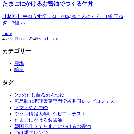
たまごにかけるお醤油でつくる牛丼
【材料】 牛肉うす切り肉 400g 糸こんにゃく 1袋 玉ね
ぎ 3個 お …
more
4 / 9
« First
«
...
2
3
4
5
6
...
»
Last »
カテゴリー
農場
醸造
タグ
5つのだし薫るめんつゆ
広島酔心調理製菓専門学校共同レシピコンテスト
トマトめんつゆ
ウソン情報大学レシピコンテスト
たまごにかけるお醤油
韓国風仕立てたまごにかけるお醤油
つけ麺アレンジ