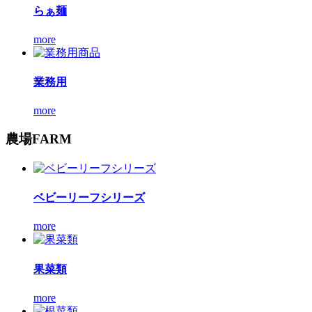
らぁ麺
more
業務用
more
農場
FARM
ベビーリーフシリーズ
more
果菜類
more