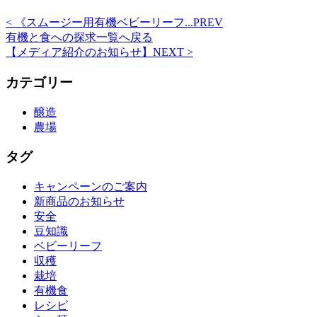
<
《スムージー用有機ベビーリーフ...
PREV
有機と食への探求一覧
へ戻る
【メディア紹介のお知らせ】
NEXT
>
カテゴリー
醸造
農場
タグ
キャンペーンのご案内
新商品のお知らせ
安全
豆知識
ベビーリーフ
収穫
栽培
有機食
レシピ