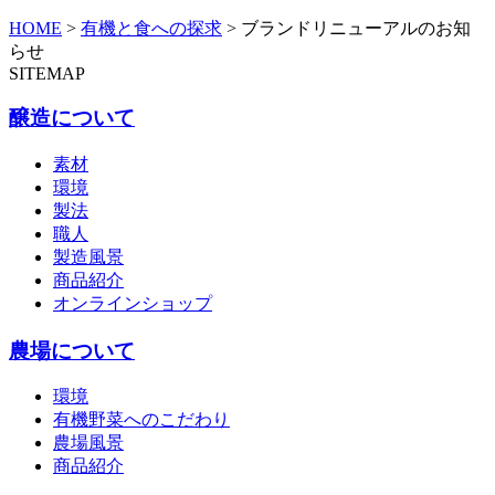
HOME
>
有機と食への探求
>
ブランドリニューアルのお知
らせ
SITEMAP
醸造について
素材
環境
製法
職人
製造風景
商品紹介
オンラインショップ
農場について
環境
有機野菜へのこだわり
農場風景
商品紹介