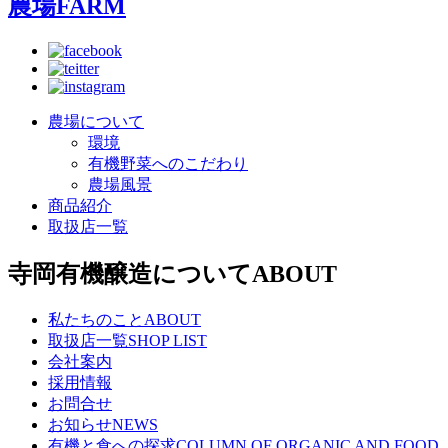
農場
FARM
農場について
環境
有機野菜へのこだわり
農場風景
商品紹介
取扱店一覧
寺岡有機醸造について
ABOUT
私たちのこと
ABOUT
取扱店一覧
SHOP LIST
会社案内
採用情報
お問合せ
お知らせ
NEWS
有機と食への探求
COLUMN OF ORGANIC AND FOOD