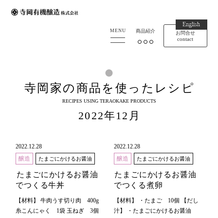
English
寺岡有機醸造
MENU
商品紹介
お問合せ
contact
寺岡家の商品を使ったレシピ
RECIPES USING TERAOKAKE PRODUCTS
2022年12月
2022.12.28
2022.12.28
醸造
醸造
たまごにかけるお醤油
たまごにかけるお醤油
たまごにかけるお醤油
たまごにかけるお醤油
でつくる牛丼
でつくる煮卵
【材料】 牛肉うす切り肉 400g
【材料】 ・たまご 10個 【だし
糸こんにゃく 1袋 玉ねぎ 3個
汁】 ・たまごにかけるお醤油