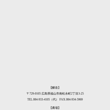
ギフト・ご贈答用
仕入れ・小売販売
プライベートブランド
をお考えの方へ
をお考えの方へ
をお考えの方へ
寺岡有機醸
【醸造】
〒729-0105 広島県福山市南松永町2丁目3-25
TEL.084-933-4105（代）
FAX.084-934-5969
【農場】