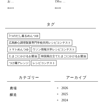
お …
150㏄ …
more
more
タグ
5つのだし薫るめんつゆ
広島酔心調理製菓専門学校共同レシピコンテスト
トマトめんつゆ
ウソン情報大学レシピコンテスト
たまごにかけるお醤油
韓国風仕立てたまごにかけるお醤油
つけ麺アレンジ
レシピコンテスト
カテゴリー
アーカイブ
2026
農場
2025
醸造
2024