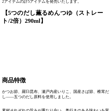
2アイテムの計5アイテムを発売いたします。
【5つのだし薫るめんつゆ（ストレー
ト/2倍）290ml】
商品特徴
かつお節、羅臼昆布、瀬戸内産いりこ、国産さば節、椎茸だ
し――五つのだし原料を使用しました。
素材それぞれの旨みが重なり合い、奥行きのある味わいを実