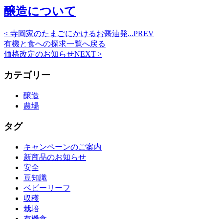
醸造について
<
寺岡家のたまごにかけるお醤油発...
PREV
有機と食への探求一覧
へ戻る
価格改定のお知らせ
NEXT
>
カテゴリー
醸造
農場
タグ
キャンペーンのご案内
新商品のお知らせ
安全
豆知識
ベビーリーフ
収穫
栽培
有機食