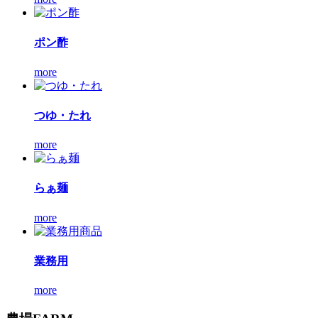
ポン酢
more
つゆ・たれ
more
らぁ麺
more
業務用
more