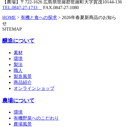
【農場】
〒722-1626 広島県世羅郡世羅町大字賀茂10144-136
TEL.0847-27-1733
FAX.0847-27-1080
HOME
>
有機と食への探求
>
2026年春夏新商品のお知ら
せ
SITEMAP
醸造について
素材
環境
製法
職人
製造風景
商品紹介
オンラインショップ
農場について
環境
有機野菜へのこだわり
農場風景