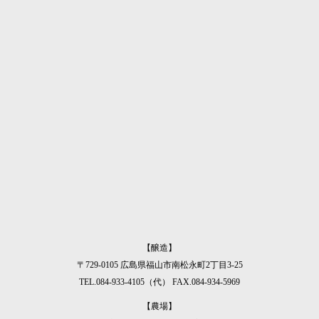
ギフト・ご贈答用
仕入れ・小売販売
プライベートブランド
をお考えの方へ
をお考えの方へ
をお考えの方へ
寺岡有機醸
【醸造】
〒729-0105 広島県福山市南松永町2丁目3-25
TEL.084-933-4105（代）
FAX.084-934-5969
【農場】