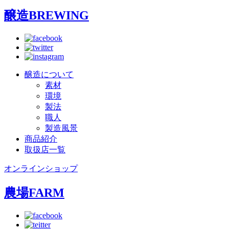
醸造
BREWING
醸造について
素材
環境
製法
職人
製造風景
商品紹介
取扱店一覧
オンラインショップ
農場
FARM