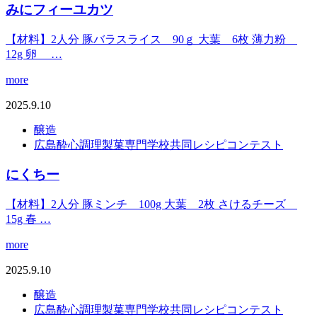
みにフィーユカツ
【材料】2人分 豚バラスライス 90ｇ 大葉 6枚 薄力粉
12g 卵 …
more
2025.9.10
醸造
広島酔心調理製菓専門学校共同レシピコンテスト
にくちー
【材料】2人分 豚ミンチ 100g 大葉 2枚 さけるチーズ
15g 春 …
more
2025.9.10
醸造
広島酔心調理製菓専門学校共同レシピコンテスト