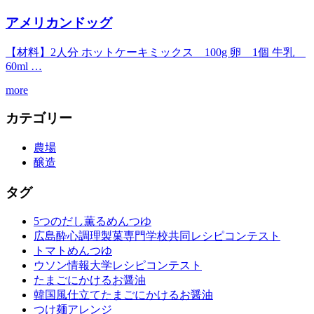
アメリカンドッグ
【材料】2人分 ホットケーキミックス 100g 卵 1個 牛乳
60ml …
more
カテゴリー
農場
醸造
タグ
5つのだし薫るめんつゆ
広島酔心調理製菓専門学校共同レシピコンテスト
トマトめんつゆ
ウソン情報大学レシピコンテスト
たまごにかけるお醤油
韓国風仕立てたまごにかけるお醤油
つけ麺アレンジ