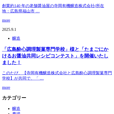
創業約140 年の⽼舗醤油屋の寺岡有機醸造株式会社(所在
地：広島県福⼭市 …
more
2025.9.1
醸造
「広島酔心調理製菓専門学校」様と「たまごにか
けるお醤油共同レシピコンテスト」を開催いたし
ました！
このたび、【寺岡有機醸造株式会社と広島酔心調理製菓専門
学校】が共同で、「 …
more
カテゴリー
醸造
農場