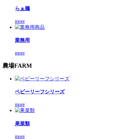
らぁ麺
more
業務用
more
農場
FARM
ベビーリーフシリーズ
more
果菜類
more